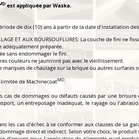
MD
est appliquée par Waska.
ode de dix (10) ans à partir de la date d'installation de
AGE ET AUX BOURSOUFLURES: La couche de fini ne fissurera
ce adéquatement préparée.
vée sans endommager le fini.
 couleurs ne jauniront pas avec le vieillissement.
e marques de chaulage sur la brique ou autres surfaces s
MD
e limitée de Machinecoat
:
es cas de dommages ou défauts causés par une brisure d
ansport, un entreposage inadéquat, le rayage ou l'abrasi
ns les cas d'échec à se conformer aux clauses de sa gara
dommage direct et indirect. Selon votre choix, le produit
in-d'oeuvre pour l'application de n'importe quel produ