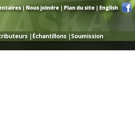
ntaires
eil
|
FAQ
|
|
Nous joindre
Nous joindre
|
|
Plan du site
Plan du site
|
|
English
English
tributeurs
tributeurs
|
|
Échantillons
Échantillons
|
|
Soumission
Soumission