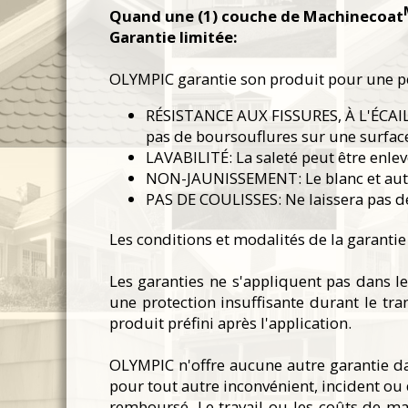
Quand une (1) couche de Machinecoat
Garantie limitée:
OLYMPIC garantie son produit pour une péri
RÉSISTANCE AUX FISSURES, À L'ÉCAILL
pas de boursouflures sur une surfa
LAVABILITÉ: La saleté peut être enle
NON-JAUNISSEMENT: Le blanc et autres
PAS DE COULISSES: Ne laissera pas d
Les conditions et modalités de la garanti
Les garanties ne s'appliquent pas dans l
une protection insuffisante durant le tr
produit préfini après l'application.
OLYMPIC n'offre aucune autre garantie da
pour tout autre inconvénient, incident ou 
remboursé. Le travail ou les coûts de ma