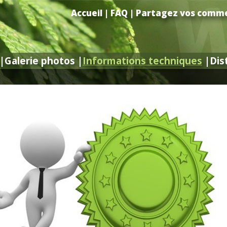
Accueil
|
FAQ
|
Partagez vos comme
Accu
|
|
Galerie photos
Galerie photos
|
|
Informations techniques
Informations techniques
|
|
Dis
Dis