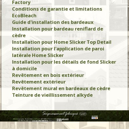
Factory
Conditions de garantie et limitations
EcoBleach
Guide d'installation des bardeaux
Installation pour bardeau reniflard de
cèdre
Installation pour Home Slicker Top Detail
Installation pour l'application de paroi
latérale Home Slicker
Installation pour les détails de fond Slicker
à domicile
Revêtement en bois extérieur
Revêtement extérieur
Revêtement mural en bardeaux de cèdre
Teinture de vieillissement alkyde
WASKA
Canada - États-Unis
Sans frais:
1-877-992-2152
Courriel:
info@waska.com
Site Web réalisé par:
Concept J MULTIMEDIA Inc.
Géré par:
123Clik©